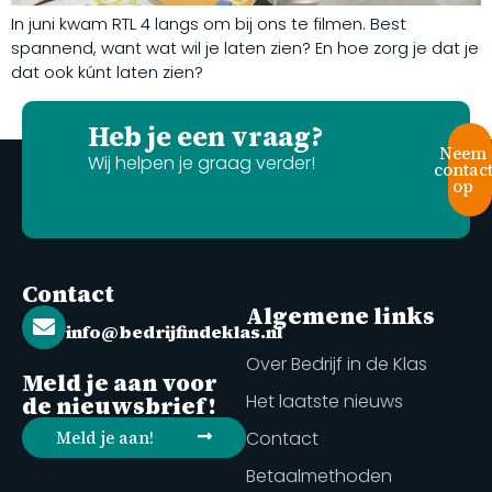
In juni kwam RTL 4 langs om bij ons te filmen. Best
spannend, want wat wil je laten zien? En hoe zorg je dat je
dat ook kúnt laten zien?
Heb je een vraag?
Neem
Wij helpen je graag verder!
contac
op
Contact
Algemene links
info@bedrijfindeklas.nl
Over Bedrijf in de Klas
Meld je aan voor
Het laatste nieuws
de nieuwsbrief!
Meld je aan!
Contact
Betaalmethoden