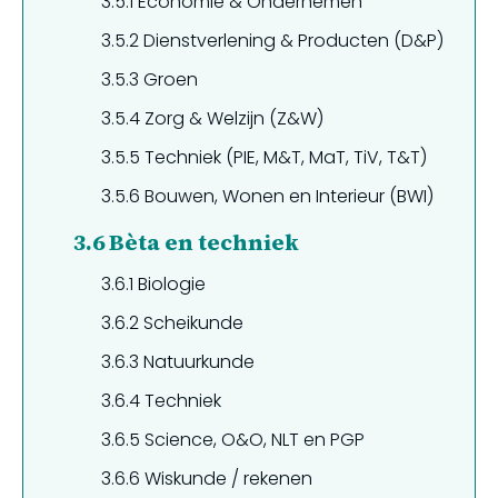
3.5.1
Economie & Ondernemen
3.5.2
Dienstverlening & Producten (D&P)
3.5.3
Groen
3.5.4
Zorg & Welzijn (Z&W)
3.5.5
Techniek (PIE, M&T, MaT, TiV, T&T)
3.5.6
Bouwen, Wonen en Interieur (BWI)
3.6
Bèta en techniek
3.6.1
Biologie
3.6.2
Scheikunde
3.6.3
Natuurkunde
3.6.4
Techniek
3.6.5
Science, O&O, NLT en PGP
3.6.6
Wiskunde / rekenen