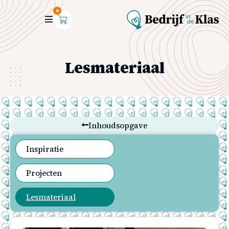
0
Lesmateriaal
Inhoudsopgave
Inspiratie
Projecten
Lesmateriaal