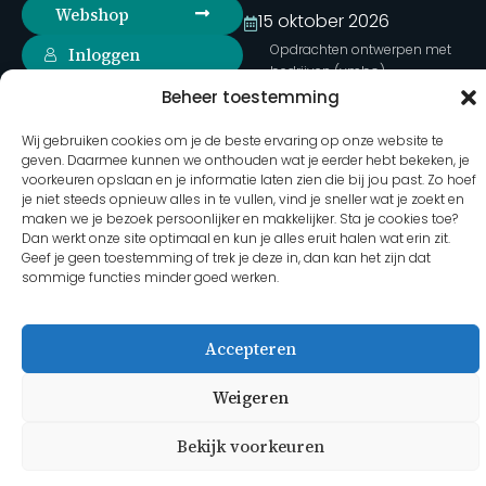
Webshop
15 oktober 2026
Opdrachten ontwerpen met
Inloggen
bedrijven (vmbo)
Beheer toestemming
Volg ons op social
27 oktober 2026
media
Duurzame opdrachten met
Wij gebruiken cookies om je de beste ervaring op onze website te
bedrijven (havo-PGP)
geven. Daarmee kunnen we onthouden wat je eerder hebt bekeken, je
voorkeuren opslaan en je informatie laten zien die bij jou past. Zo hoef
Volledige agenda
je niet steeds opnieuw alles in te vullen, vind je sneller wat je zoekt en
maken we je bezoek persoonlijker en makkelijker. Sta je cookies toe?
Dan werkt onze site optimaal en kun je alles eruit halen wat erin zit.
Geef je geen toestemming of trek je deze in, dan kan het zijn dat
2026 Martha Hoebens - Bedrijf in de Klas
sommige functies minder goed werken.
Accepteren
Weigeren
Bekijk voorkeuren