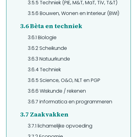
3.5.5
Techniek (PIE, M&T, MaT, TiV, T&T)
3.5.6
Bouwen, Wonen en Interieur (BWI)
3.6
Bèta en techniek
3.6.1
Biologie
3.6.2
Scheikunde
3.6.3
Natuurkunde
3.6.4
Techniek
3.6.5
Science, O&O, NLT en PGP
3.6.6
Wiskunde / rekenen
3.6.7
informatica en programmeren
3.7
Zaakvakken
3.7.1
lichamelijke opvoeding
3.7.2
Economie