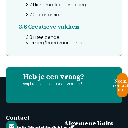
3.7.1
lichamelijke opvoeding
3.7.2
Economie
3.8
Creatieve vakken
3.8.1
Beeldende
vorming/handvaardigheid
Heb je een vraag?
Neem
Wij helpen je graag verder!
contac
op
Contact
Algemene links
info@bedrijfindeklas.nl