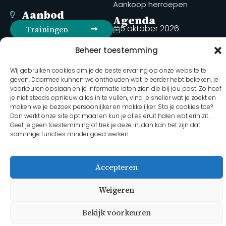
Aankoop herroepen
Aanbod
Agenda
5 oktober 2026
Trainingen
van Bedrijf tot Opdracht in 1
Kennisbank
Beheer toestemming
dag (vmbo)
Webshop
15 oktober 2026
Wij gebruiken cookies om je de beste ervaring op onze website te
geven. Daarmee kunnen we onthouden wat je eerder hebt bekeken, je
Opdrachten ontwerpen met
Inloggen
voorkeuren opslaan en je informatie laten zien die bij jou past. Zo hoef
bedrijven (vmbo)
je niet steeds opnieuw alles in te vullen, vind je sneller wat je zoekt en
maken we je bezoek persoonlijker en makkelijker. Sta je cookies toe?
Volg ons op social
27 oktober 2026
Dan werkt onze site optimaal en kun je alles eruit halen wat erin zit.
media
Duurzame opdrachten met
Geef je geen toestemming of trek je deze in, dan kan het zijn dat
sommige functies minder goed werken.
bedrijven (havo-PGP)
Volledige agenda
Accepteren
2026 Martha Hoebens - Bedrijf in de Klas
Weigeren
Bekijk voorkeuren