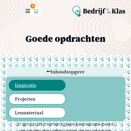
0
Goede opdrachten
Inhoudsopgave
Inspiratie
Projecten
Lesmateriaal
Er zijn op dit moment geen kennisbank items
gevonden die vallen onder deze categorie.