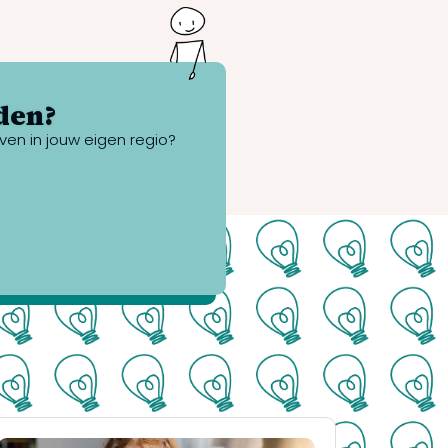
den?
ven in jouw eigen regio?