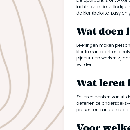
De opdracht is ontwikkeld 
luchthaven de volledige 
de klantbelofte ‘Easy on 
Wat doen l
Leerlingen maken person
klantreis in kaart en ana
pijnpunt en werken zij e
worden.
Wat leren 
Ze leren denken vanuit d
oefenen ze onderzoeksv
presenteren in een realis
Voor welke