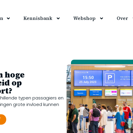
en
Kennisbank
Webshop
Over
n hoge
id op
rt?
chillende typen passagiers en
ingen grote invloed kunnen
f