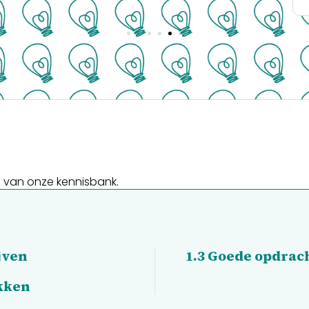
e van onze kennisbank.
jven
1.3
Goede opdrac
kken