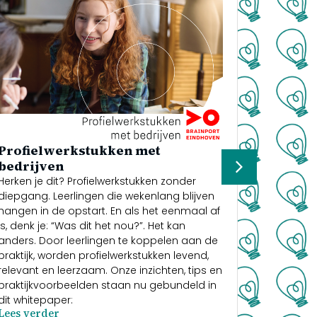
Meten 
Hoe krijg
Profielwerkstukken met
zorg, voed
bedrijven
proeven e
Herken je dit? Profielwerkstukken zonder
laborato
diepgang. Leerlingen die wekenlang blijven
aan produ
hangen in de opstart. En als het eenmaal af
de dagelij
is, denk je: “Was dit het nou?”. Het kan
Lees ver
anders. Door leerlingen te koppelen aan de
praktijk, worden profielwerkstukken levend,
relevant en leerzaam. Onze inzichten, tips en
praktijkvoorbeelden staan nu gebundeld in
dit whitepaper:
Lees verder