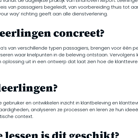
vanuit de dagelijkse praktijk van Eindhoven Airport. Leerlingen
reis van passagiers begeleidt, van voorbereiding thuis tot a
your way’ richting geeft aan alle dienstverlening.
eerlingen concreet?
a’s van verschillende typen passagiers, brengen voor één p
lyseren waar knelpunten in de beleving ontstaan. Vervolgens 
en oplossing uit in een ontwerp dat laat zien hoe de klantte
leerlingen?
e gebruiker en ontwikkelen inzicht in klantbeleving en klantt
aardigheden, analyseren ze processen en leren ze hun ide
tische context.
 lessen is dit geschikt?