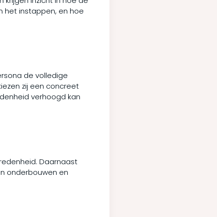
 krijgen inzicht in hoe de
an het instappen, en hoe
ersona de volledige
kiezen zij een concreet
vredenheid verhoogd kan
evredenheid. Daarnaast
eën onderbouwen en