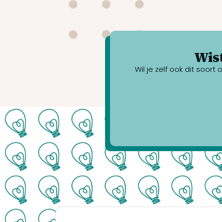
Wist
Wil je zelf ook dit soo