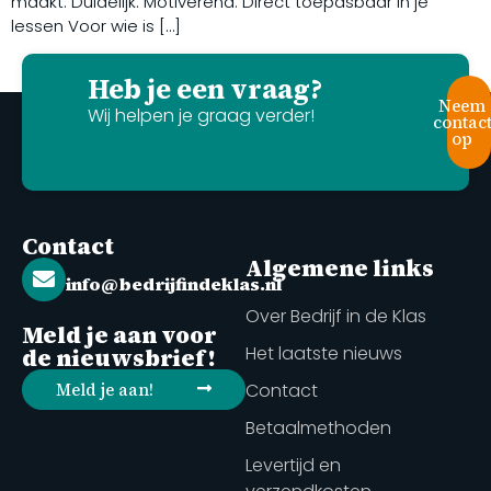
maakt. Duidelijk. Motiverend. Direct toepasbaar in je
lessen Voor wie is […]
Heb je een vraag?
Neem
Wij helpen je graag verder!
contac
op
Contact
Algemene links
info@bedrijfindeklas.nl
Over Bedrijf in de Klas
Meld je aan voor
Het laatste nieuws
de nieuwsbrief!
Meld je aan!
Contact
Betaalmethoden
Levertijd en