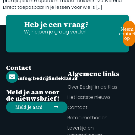
praktijkgerichte opdracht maakt. Duidelijk. Motiverend.
Direct toepasbaar in je lessen Voor wie is […]
Heb je een vraag?
Neem
Wij helpen je graag verder!
contac
op
Contact
Algemene links
info@bedrijfindeklas.nl
Over Bedrijf in de Klas
Meld je aan voor
Het laatste nieuws
de nieuwsbrief!
Meld je aan!
Contact
Betaalmethoden
Levertijd en