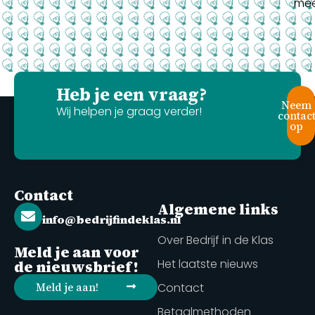
mee
Heb je een vraag?
Neem
Wij helpen je graag verder!
contac
op
Contact
Algemene links
info@bedrijfindeklas.nl
Over Bedrijf in de Klas
Meld je aan voor
Het laatste nieuws
de nieuwsbrief!
Meld je aan!
Contact
Betaalmethoden