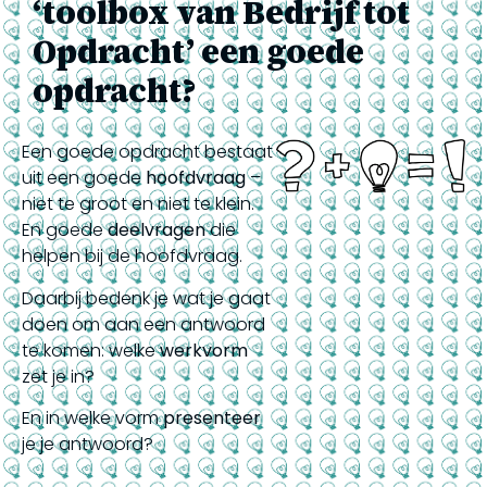
‘toolbox van Bedrijf tot
Opdracht’ een goede
opdracht?
Een goede opdracht bestaat
uit een goede
hoofdvraag
–
niet te groot en niet te klein.
En goede
deelvragen
die
helpen bij de hoofdvraag.
Daarbij bedenk je wat je gaat
doen om aan een antwoord
te komen: welke
werkvorm
zet je in?
En in welke vorm
presenteer
je je antwoord?