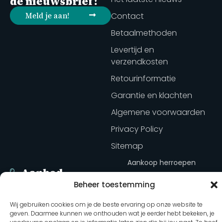
de nieuwsbrief!
Meld je aan!
Contact
Betaalmethoden
Levertijd en
verzendkosten
Retourinformatie
Garantie en klachten
Algemene voorwaarden
Privacy Policy
Sitemap
Aankoop herroepen
Aanbod
Agenda
Beheer toestemming
5 oktober 2026
Trainingen
van Bedrijf tot Opdracht in 1
Wij gebruiken cookies om je de beste ervaring op onze website te
Kennisbank
dag (vmbo)
geven. Daarmee kunnen we onthouden wat je eerder hebt bekeken, je