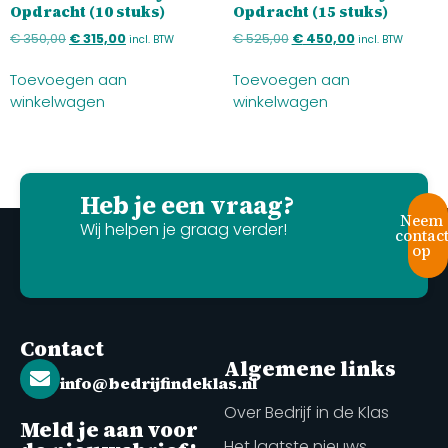
Opdracht (10 stuks)
Opdracht (15 stuks)
€
350,00
€
315,00
€
525,00
€
450,00
incl. BTW
incl. BTW
Toevoegen aan
Toevoegen aan
winkelwagen
winkelwagen
Heb je een vraag?
Neem
Wij helpen je graag verder!
contac
op
Contact
Algemene links
info@bedrijfindeklas.nl
Over Bedrijf in de Klas
Meld je aan voor
Het laatste nieuws