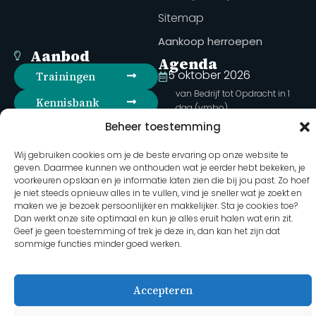
Sitemap
Aankoop herroepen
Aanbod
Agenda
5 oktober 2026
Trainingen
van Bedrijf tot Opdracht in 1
Kennisbank
dag (vmbo)
Beheer toestemming
Webshop
15 oktober 2026
Opdrachten ontwerpen met
Inloggen
Wij gebruiken cookies om je de beste ervaring op onze website te
bedrijven (vmbo)
geven. Daarmee kunnen we onthouden wat je eerder hebt bekeken, je
voorkeuren opslaan en je informatie laten zien die bij jou past. Zo hoef
Volg ons op social
27 oktober 2026
je niet steeds opnieuw alles in te vullen, vind je sneller wat je zoekt en
media
maken we je bezoek persoonlijker en makkelijker. Sta je cookies toe?
Duurzame opdrachten met
Dan werkt onze site optimaal en kun je alles eruit halen wat erin zit.
bedrijven (havo-PGP)
Geef je geen toestemming of trek je deze in, dan kan het zijn dat
Volledige agenda
sommige functies minder goed werken.
Accepteren
2026 Martha Hoebens - Bedrijf in de Klas