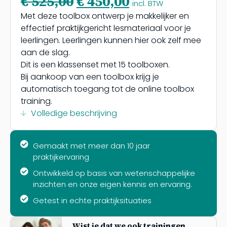
€
525,00
€
450,00
incl. BTW
Met deze toolbox ontwerp je makkelijker en
effectief praktijkgericht lesmateriaal voor je
leerlingen. Leerlingen kunnen hier ook zelf mee
aan de slag.
Dit is een klassenset met 15 toolboxen.
Bij aankoop van een toolbox krijg je
automatisch toegang tot de online toolbox
training.
Volledige beschrijving
Gemaakt met meer dan 10 jaar
praktijkervaring
Ontwikkeld op basis van wetenschappelijke
inzichten en onze eigen kennis en ervaring.
Getest in echte praktijksituaties
Wist je dat we ook trainingen