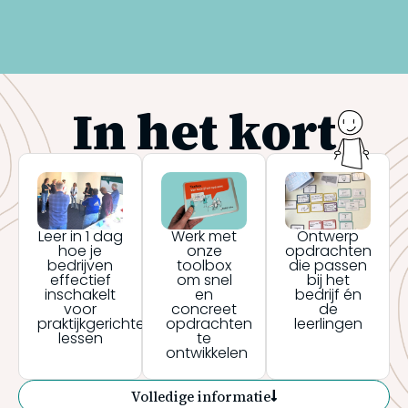
In het kort
Leer in 1 dag
Werk met
Ontwerp
hoe je
onze
opdrachten
bedrijven
toolbox
die passen
effectief
om snel
bij het
inschakelt
en
bedrijf én
voor
concreet
de
praktijkgerichte
opdrachten
leerlingen
lessen
te
ontwikkelen
Volledige informatie