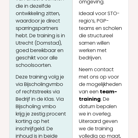
omgeving.
die in dezelfde
ontwikkeling zitten,
Ideaal voor STO-
waardoor je direct
regio’s, PGP-
sparringspartners
teams en scholen
hebt. De training is in
die structureel
Utrecht (Domstad),
samen willen
goed bereikbaar en
werken met
geschikt voor alle
bedrijven.
schoolsoorten.
Neem contact
Deze training volg je
met ons op voor
via Bijscholingvmbo
de mogelijkheden
of rechtstreeks via
van een
team-
Bedrijf in de Klas. Via
training
. De
Bijscholing vmbo
datum bepalen
krijg je zestig procent
we in overleg.
korting op het
Uiteraard geven
inschrijfgeld. De
we de training
inhoud is in beide
volledig op maat,