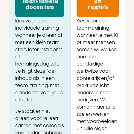
individuele
en
docenten
regio’s
Kies voor een
Kies voor een
individuele training
team-training
wanneer je alleen of
wanneer je met 10
met een klein team
of meer mensen
start, later instroomt
samen wil werken
of een
aan een
herhalingsdag wilt.
eenduidige
Je krijgt dezelfde
werkwijze voor
inhoud als in een
contextrijk en/of
team-training, met
praktijkgericht
aandacht voor jouw
onderwijs met
situatie.
bedrijven.
We
komen naar jullie
Je staat er niet
toe en werken
alleen voor: je leert
met voorbeelden
samen met collega’s
uit jullie eigen
van andere scholen