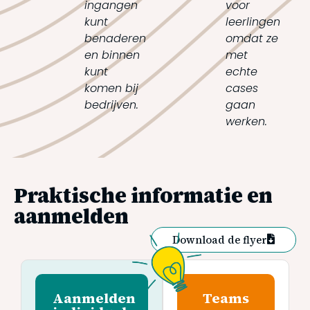
ingangen
voor
kunt
leerlingen
benaderen
omdat ze
en binnen
met
kunt
echte
komen bij
cases
bedrijven.
gaan
werken.
Praktische informatie en
aanmelden
Download de flyer
Aanmelden
Teams