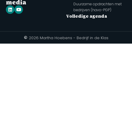
media
Duurzame opdrachten met
bedrijven (havo-PGP)
Volledige agenda
2026 Martha Hoebens - Bedrijf in de Klas