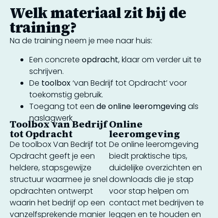
Welk materiaal zit bij de
training?
Na de training neem je mee naar huis:
Een concrete
opdracht
, klaar om verder uit te
schrijven.
De
toolbox
‘van Bedrijf tot Opdracht’ voor
toekomstig gebruik.
Toegang tot een
de online leeromgeving
als
naslagwerk
Toolbox van Bedrijf
Online
tot Opdracht
leeromgeving
De toolbox Van Bedrijf tot
De online leeromgeving
Opdracht geeft je een
biedt praktische tips,
heldere, stapsgewijze
duidelijke overzichten en
structuur waarmee je snel
downloads die je stap
opdrachten ontwerpt
voor stap helpen om
waarin het bedrijf op een
contact met bedrijven te
vanzelfsprekende manier
leggen en te houden en