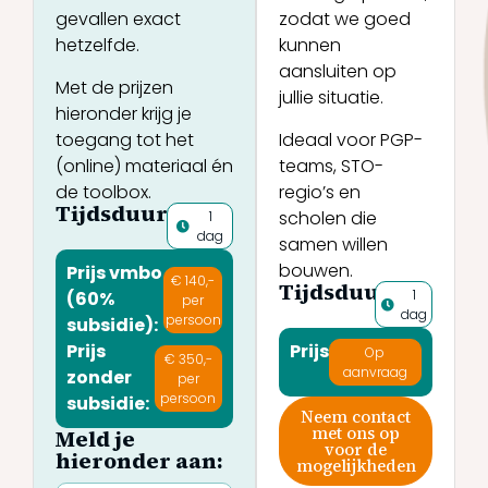
gevallen exact
zodat we goed
hetzelfde.
kunnen
aansluiten op
Met de prijzen
jullie situatie.
hieronder krijg je
toegang tot het
Ideaal voor PGP-
(online) materiaal én
teams, STO-
de toolbox.
regio’s en
Tijdsduur:
scholen die
1
dag
samen willen
bouwen.
Prijs vmbo
€ 140,-
Tijdsduur:
1
(60%
per
dag
persoon
subsidie):
Prijs
Prijs:
Op
€ 350,-
aanvraag
zonder
per
persoon
subsidie:
Neem contact
met ons op
Meld je
voor de
hieronder aan:
mogelijkheden