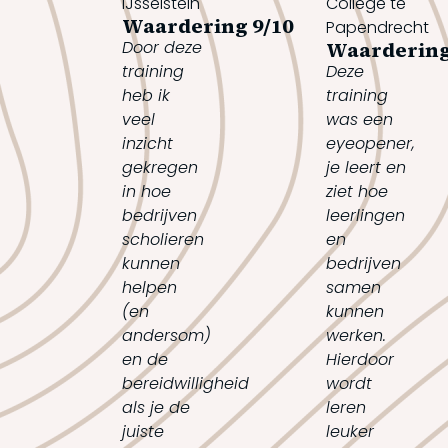
IJsselstein
College te
Waardering 
9
/10
Papendrecht
Door deze
Waardering
training
Deze
heb ik
training
veel
was een
inzicht
eyeopener,
gekregen
je leert en
in hoe
ziet hoe
bedrijven
leerlingen
scholieren
en
kunnen
bedrijven
helpen
samen
(en
kunnen
andersom)
werken.
en de
Hierdoor
bereidwilligheid
wordt
als je de
leren
juiste
leuker