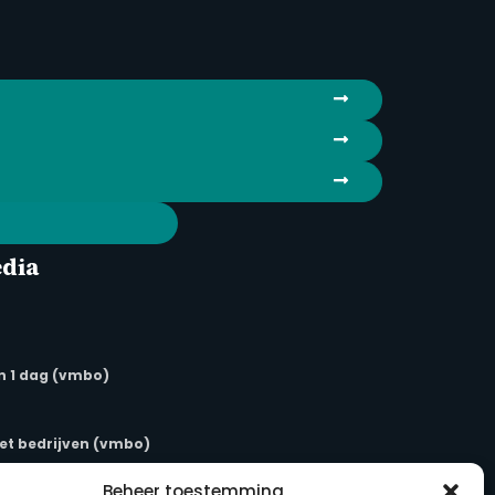
edia
in 1 dag (vmbo)
t bedrijven (vmbo)
Beheer toestemming