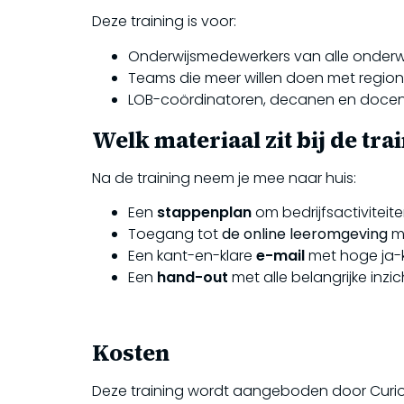
Deze training is voor:
Onderwijsmedewerkers van alle onderw
Teams die meer willen doen met regio
LOB-coördinatoren, decanen en docenten 
Welk materiaal zit bij de tra
Na de training neem je mee naar huis:
Een
stappenplan
om bedrijfsactiviteit
Toegang tot
de online leeromgeving
me
Een kant-en-klare
e-mail
met hoge ja-
Een
hand-out
met alle belangrijke inzi
Kosten
Deze training wordt aangeboden door Curio