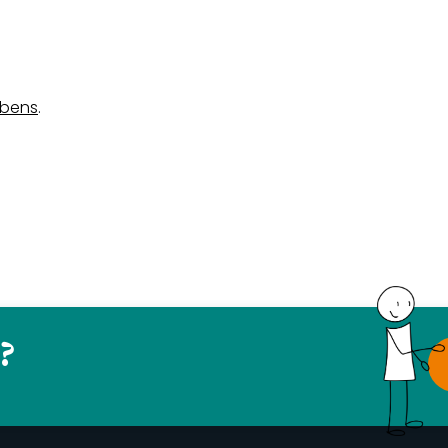
ebens
.
?