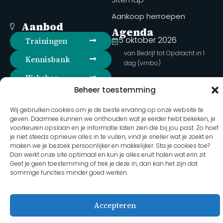
Aankoop herroepen
Aanbod
Agenda
5 oktober 2026
Trainingen
van Bedrijf tot Opdracht in 1
Kennisbank
dag (vmbo)
Webshop
15 oktober 2026
Beheer toestemming
Opdrachten ontwerpen met
Inloggen
bedrijven (vmbo)
Wij gebruiken cookies om je de beste ervaring op onze website te
Volg ons op social
geven. Daarmee kunnen we onthouden wat je eerder hebt bekeken, je
27 oktober 2026
voorkeuren opslaan en je informatie laten zien die bij jou past. Zo hoef
media
Duurzame opdrachten met
je niet steeds opnieuw alles in te vullen, vind je sneller wat je zoekt en
bedrijven (havo-PGP)
maken we je bezoek persoonlijker en makkelijker. Sta je cookies toe?
Volledige agenda
Dan werkt onze site optimaal en kun je alles eruit halen wat erin zit.
Geef je geen toestemming of trek je deze in, dan kan het zijn dat
sommige functies minder goed werken.
2026 Martha Hoebens - Bedrijf in de Klas
Accepteren