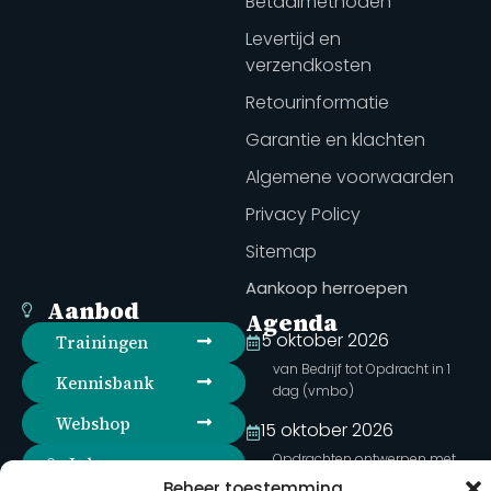
Betaalmethoden
Levertijd en
verzendkosten
Retourinformatie
Garantie en klachten
Algemene voorwaarden
Privacy Policy
Sitemap
Aankoop herroepen
Aanbod
Agenda
5 oktober 2026
Trainingen
van Bedrijf tot Opdracht in 1
Kennisbank
dag (vmbo)
Webshop
15 oktober 2026
Opdrachten ontwerpen met
Inloggen
bedrijven (vmbo)
Beheer toestemming